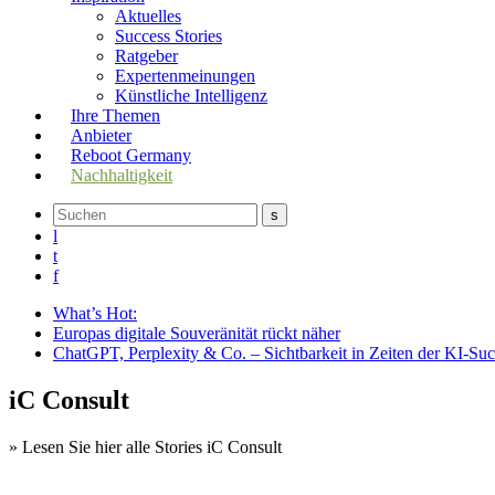
Aktuelles
Success Stories
Ratgeber
Expertenmeinungen
Künstliche Intelligenz
Ihre Themen
Anbieter
Reboot Germany
Nachhaltigkeit
s
l
t
f
What’s Hot:
Europas digitale Souveränität rückt näher
ChatGPT, Perplexity & Co. – Sichtbarkeit in Zeiten der KI-Su
iC Consult
» Lesen Sie hier alle Stories iC Consult