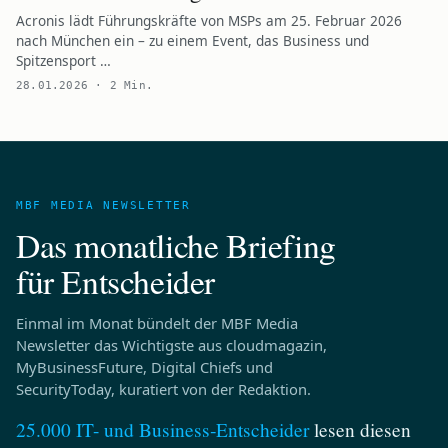
Acronis lädt Führungskräfte von MSPs am 25. Februar 2026
nach München ein – zu einem Event, das Business und
Spitzensport …
28.01.2026 · 2 Min.
MBF MEDIA NEWSLETTER
Das monatliche Briefing
für Entscheider
Einmal im Monat bündelt der MBF Media
Newsletter das Wichtigste aus cloudmagazin,
MyBusinessFuture, Digital Chiefs und
SecurityToday, kuratiert von der Redaktion.
25.000 IT- und Business‑Entscheider
lesen diesen